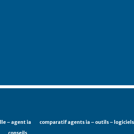
lle – agent ia
comparatif agents ia – outils – logiciels
conseils