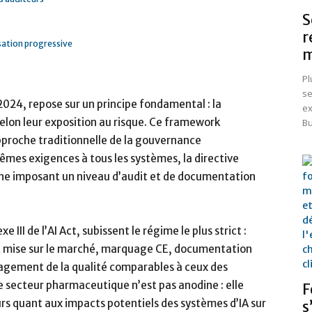
S
r
sation progressive
m
Pl
se
2024, repose sur un principe fondamental : la
ex
selon leur exposition au risque. Ce framework
Bu
proche traditionnelle de la gouvernance
êmes exigences à tous les systèmes, la directive
une imposant un niveau d’audit et de documentation
 III de l’AI Act, subissent le régime le plus strict :
t mise sur le marché, marquage CE, documentation
agement de la qualité comparables à ceux des
e secteur pharmaceutique n’est pas anodine : elle
F
urs quant aux impacts potentiels des systèmes d’IA sur
s