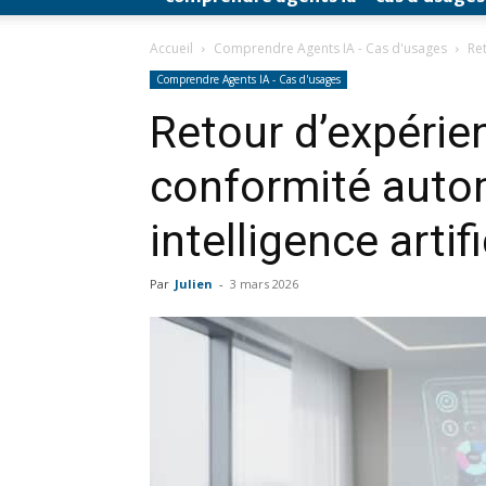
Accueil
Comprendre Agents IA - Cas d'usages
Ret
Comprendre Agents IA - Cas d'usages
Retour d’expérien
conformité auto
intelligence artifi
Par
Julien
-
3 mars 2026