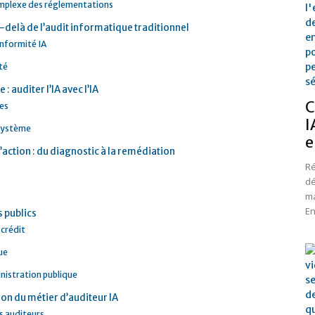
complexe des réglementations
-delà de l’audit informatique traditionnel
onformité IA
ité
: auditer l’IA avec l’IA
C
ves
I
u système
e
’action : du diagnostic à la remédiation
Ré
dé
ma
En
s publics
 crédit
ue
nistration publique
ion du métier d’auditeur IA
es auditeurs