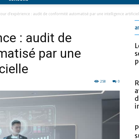
our d’expérience : audit de conformité automatisé par une intelligence artificiel
a
ce : audit de
L
matisé par une
s
p
cielle
258
0
R
a
d
i
P
s