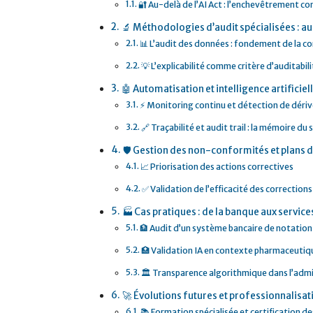
🔐 Au-delà de l’AI Act : l’enchevêtrement 
🔬 Méthodologies d’audit spécialisées : au
📊 L’audit des données : fondement de la c
💡 L’explicabilité comme critère d’auditabil
🤖 Automatisation et intelligence artificielle 
⚡ Monitoring continu et détection de déri
🔗 Traçabilité et audit trail : la mémoire d
🛡️ Gestion des non-conformités et plans d
📈 Priorisation des actions correctives
✅ Validation de l’efficacité des corrections
🏭 Cas pratiques : de la banque aux service
🏦 Audit d’un système bancaire de notation
🏥 Validation IA en contexte pharmaceutiq
🏛️ Transparence algorithmique dans l’admi
🚀 Évolutions futures et professionnalisat
📚 Formation spécialisée et certification d