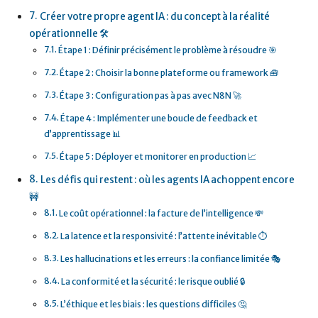
Créer votre propre agent IA : du concept à la réalité
opérationnelle 🛠️
Étape 1 : Définir précisément le problème à résoudre 🎯
Étape 2 : Choisir la bonne plateforme ou framework 🧰
Étape 3 : Configuration pas à pas avec N8N 🚀
Étape 4 : Implémenter une boucle de feedback et
d’apprentissage 📊
Étape 5 : Déployer et monitorer en production 📈
Les défis qui restent : où les agents IA achoppent encore
🚧
Le coût opérationnel : la facture de l’intelligence 💸
La latence et la responsivité : l’attente inévitable ⏱️
Les hallucinations et les erreurs : la confiance limitée 🎭
La conformité et la sécurité : le risque oublié 🔒
L’éthique et les biais : les questions difficiles 🤔