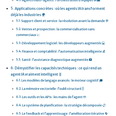
Agents multi-agents : l’orchestration d’équipes IA 👥
Applications concrètes : où les agents IA transforment
déjà les industries 🌍
Support client et service : la résolution avant la demande 💬
Ventes et prospection : la commercialisation sans
commerciaux 📈
Développement logiciel : les développeurs augmentés 💻
Finance et comptabilité : l’automatisation intelligente 💰
Santé : l’assistance diagnostique augmentée 🏥
Démystifier les capacités techniques : ce qui rend un
agent IA vraiment intelligent 🧬
Les modèles de langage avancés : le moteur cognitif 🎓
La mémoire vectorielle : l’oubli structuré 🗄️
Les outils et les APIs : les mains de l’agent 🤲
Le système de planification : la stratégie décomposée 📋
Le feedback et l’apprentissage : l’amélioration itérative 🔄