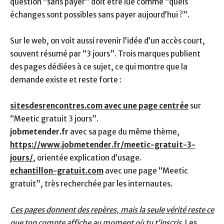
question “sans payer” doit être lue comme “quels
échanges sont possibles sans payer aujourd’hui ?”.
Sur le web, on voit aussi revenir l’idée d’un accès court,
souvent résumé par “3 jours”. Trois marques publient
des pages dédiées à ce sujet, ce qui montre que la
demande existe et reste forte :
sitesdesrencontres.com avec une page centrée
sur
“Meetic gratuit 3 jours”.
jobmetender.fr
avec sa page du même thème,
https://www.jobmetender.fr/meetic-gratuit-3-
jours/
, orientée explication d’usage.
echantillon-gratuit.com
avec une page “Meetic
gratuit”, très recherchée par les internautes.
Ces pages donnent des repères, mais la seule vérité reste ce
que ton compte affiche au moment où tu t’inscris.
Les